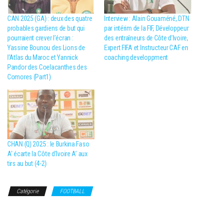
CAN 2025 (GA) : deux des quatre
Interview : Alain Gouaméné, DTN
probables gardiens de but qui
par intérim de la FIF, Développeur
pourraient crever l’écran :
des entraîneurs de Côte d’Ivoire,
Yassine Bounou des Lions de
Expert FIFA et Instructeur CAF en
l’Atlas du Maroc et Yannick
coaching developpment
Pandor des Coelacanthes des
Comores (Part1)
CHAN (Q) 2025 : le Burkina Faso
A’ écarte la Côte d’Ivoire A’ aux
tirs au but (4-2)
Catégorie
FOOTBALL