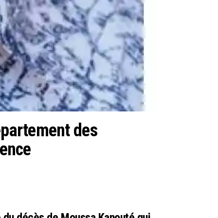
département des
rence
nce du décès de Moussa Kanouté qui