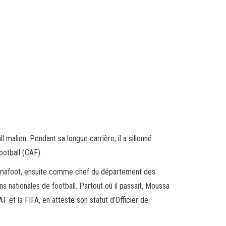
 malien. Pendant sa longue carrière, il a sillonné
ootball (CAF).
a Femafoot, ensuite comme chef du département des
ns nationales de football. Partout où il passait, Moussa
AF et la FIFA, en atteste son statut d’Officier de