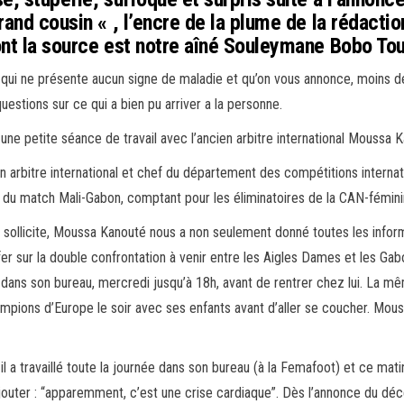
rand cousin « , l’encre de la plume de la rédact
ont la source est notre aîné Souleymane Bobo To
n qui ne présente aucun signe de maladie et qu’on vous annonce, moins 
stions sur ce qui a bien pu arriver a la personne.
une petite séance de travail avec l’ancien arbitre international Moussa 
 arbitre international et chef du département des compétitions internat
 match Mali-Gabon, comptant pour les éliminatoires de la CAN-féminine (
 sollicite, Moussa Kanouté nous a non seulement donné toutes les informat
efer sur la double confrontation à venir entre les Aigles Dames et les Ga
ans son bureau, mercredi jusqu’à 18h, avant de rentrer chez lui. La mê
ampions d’Europe le soir avec ses enfants avant d’aller se coucher. Mous
 a travaillé toute la journée dans son bureau (à la Femafoot) et ce matin 
uter : “apparemment, c’est une crise cardiaque”. Dès l’annonce du décès