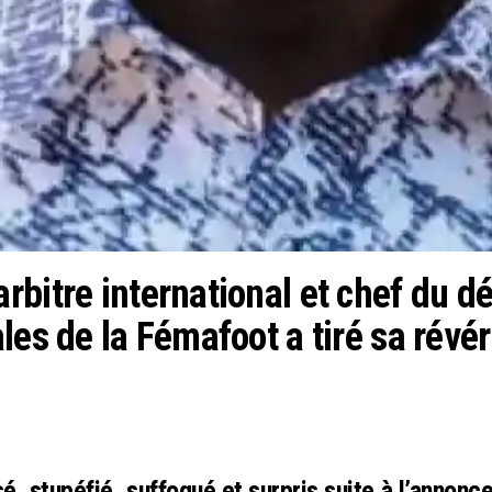
rbitre international et chef du 
les de la Fémafoot a tiré sa révé
é, stupéfié, suffoqué et surpris suite à l’anno