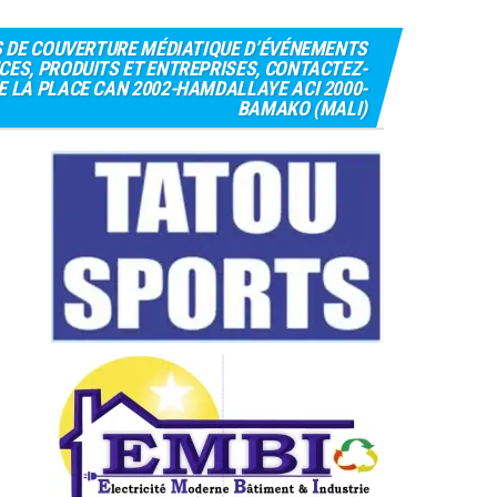
S DE COUVERTURE MÉDIATIQUE D’ÉVÉNEMENTS
CES, PRODUITS ET ENTREPRISES, CONTACTEZ-
 DE LA PLACE CAN 2002-HAMDALLAYE ACI 2000-
BAMAKO (MALI)