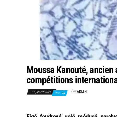
Moussa Kanouté, ancien a
compétitions internationa
Par
ADMIN
31 janvier 2025
Non
Figé, foudroyé, gelé, médusé, paralys