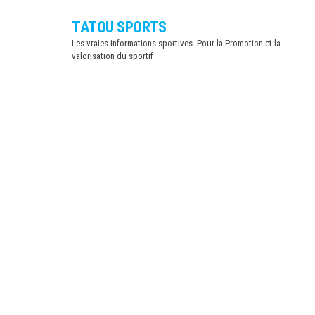
Skip
TATOU SPORTS
to
Les vraies informations sportives. Pour la Promotion et la
the
valorisation du sportif
content