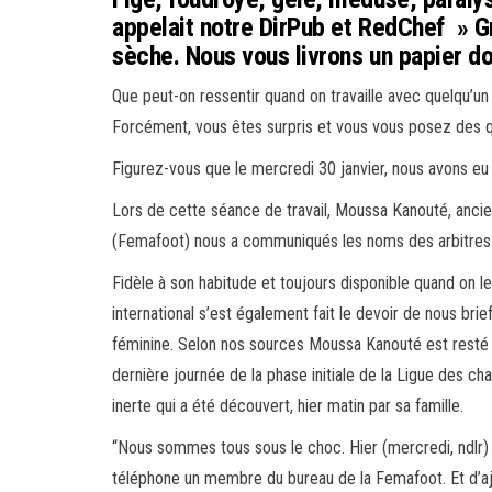
appelait notre DirPub et RedChef » G
sèche. Nous vous livrons un papier d
Que peut-on ressentir quand on travaille avec quelqu’u
Forcément, vous êtes surpris et vous vous posez des que
Figurez-vous que le mercredi 30 janvier, nous avons eu 
Lors de cette séance de travail, Moussa Kanouté, ancien
(Femafoot) nous a communiqués les noms des arbitres du
Fidèle à son habitude et toujours disponible quand on le
international s’est également fait le devoir de nous bri
féminine. Selon nos sources Moussa Kanouté est resté d
dernière journée de la phase initiale de la Ligue des ch
inerte qui a été découvert, hier matin par sa famille.
“Nous sommes tous sous le choc. Hier (mercredi, ndlr) il
téléphone un membre du bureau de la Femafoot. Et d’ajo