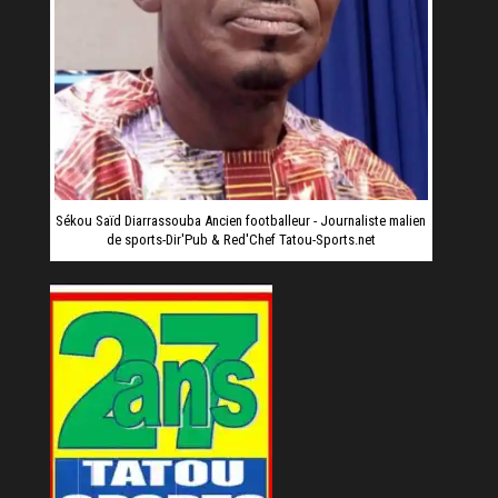
Sékou Saïd Diarrassouba Ancien footballeur - Journaliste malien
de sports-Dir'Pub & Red'Chef Tatou-Sports.net