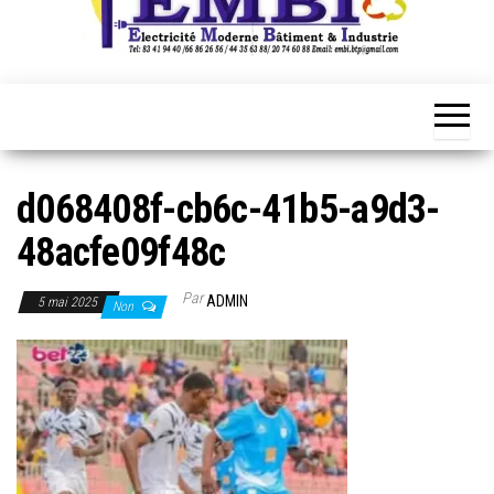
d068408f-cb6c-41b5-a9d3-
48acfe09f48c
Par
ADMIN
5 mai 2025
Non