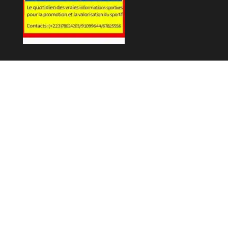
Fièrement propulsé par
WordPress
|
Thème :
Envo Magazine