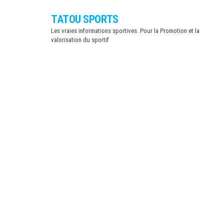
Skip
TATOU SPORTS
to
Les vraies informations sportives. Pour la Promotion et la
the
valorisation du sportif
content