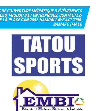
S DE COUVERTURE MÉDIATIQUE D’ÉVÉNEMENTS
CES, PRODUITS ET ENTREPRISES, CONTACTEZ-
 DE LA PLACE CAN 2002-HAMDALLAYE ACI 2000-
BAMAKO (MALI)