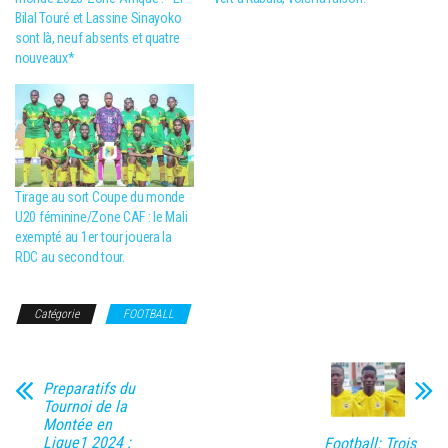
Bilal Touré et Lassine Sinayoko
sont là, neuf absents et quatre
nouveaux*
Tirage au sort Coupe du monde
U20 féminine/Zone CAF : le Mali
exempté au 1er tour jouera la
RDC au second tour.
Catégorie
FOOTBALL
Preparatifs du
Tournoi de la
Montée en
Ligue1 2024 :
Football: Trois