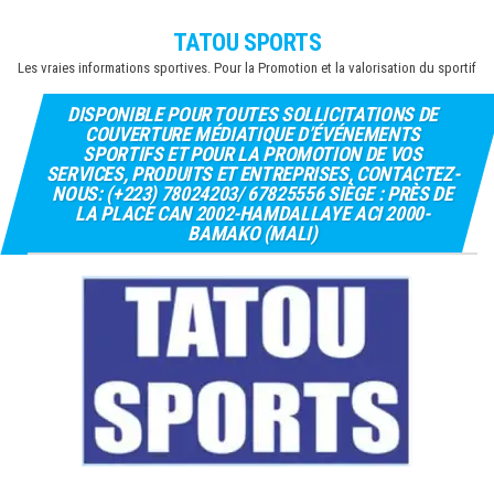
Skip
TATOU SPORTS
to
Les vraies informations sportives. Pour la Promotion et la valorisation du sportif
the
content
DISPONIBLE POUR TOUTES SOLLICITATIONS DE
COUVERTURE MÉDIATIQUE D’ÉVÉNEMENTS
SPORTIFS ET POUR LA PROMOTION DE VOS
SERVICES, PRODUITS ET ENTREPRISES, CONTACTEZ-
NOUS: (+223) 78024203/ 67825556 SIÈGE : PRÈS DE
LA PLACE CAN 2002-HAMDALLAYE ACI 2000-
BAMAKO (MALI)