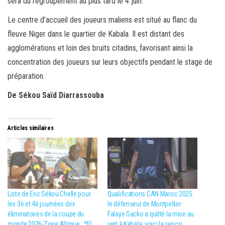
sera du regroupement au plus tard le 4 juin.
Le centre d’accueil des joueurs maliens est situé au flanc du
fleuve Niger dans le quartier de Kabala. Il est distant des
agglomérations et loin des bruits citadins, favorisant ainsi la
concentration des joueurs sur leurs objectifs pendant le stage de
préparation.
De Sékou Saïd Diarrassouba
Articles similaires
Liste de Eric Sékou Chelle pour
Qualifications CAN Maroc 2025:
les 3è et 4è journées des
le défenseur de Montpellier
éliminatoires de la coupe du
Falaye Sacko a quitté la mise au
monde 2026-Zone Afrique : *El
vert à Kabala, voici la raison.