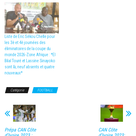
Liste de Eric Sékou Chelle pour
les 3è et 4è journées des
éliminatoires de la coupe du
monde 2026-Zone Afrique : *El
Bilal Touré et Lassine Sinayoko
sont là, neuf absents et quatre
nouveaux*
Catégorie
FOOTBALL
Prépa CAN Côte
CAN Côte
d’Ivoire 2023 :
d’Ivoire 2023: