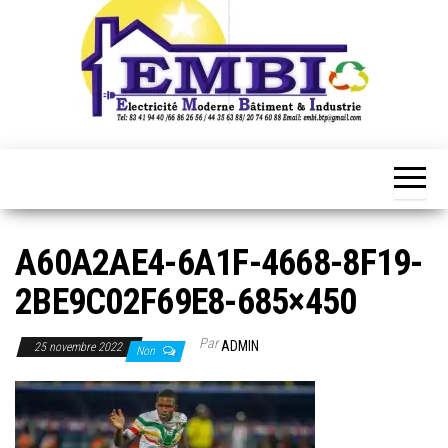
A60A2AE4-6A1F-4668-8F19-
2BE9C02F69E8-685×450
Par
ADMIN
25 novembre 2022
Non