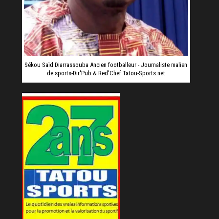
Sékou Saïd Diarrassouba Ancien footballeur - Journaliste malien
de sports-Dir'Pub & Red'Chef Tatou-Sports.net