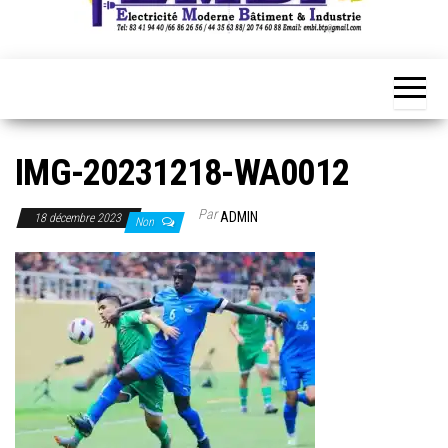
IMG-20231218-WA0012
Par
ADMIN
18 décembre 2023
Non