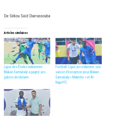
De Sékou Saïd Diarrassouba
Articles similaires
Ligue des Étoiles Irakiennes:
Football: Ligue pro irakienne: une
Makan Samabaly a gagné ses
saison d’exception pour Makan
galons de titulaire
Samabaly « Makinho » et Al-
Najaf FC