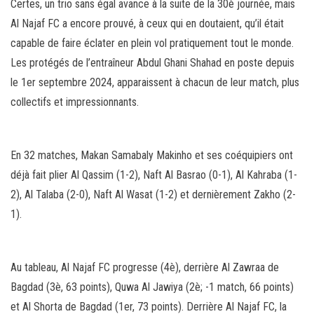
Certes, un trio sans égal avance à la suite de la 30è journée, mais
Al Najaf FC a encore prouvé, à ceux qui en doutaient, qu’il était
capable de faire éclater en plein vol pratiquement tout le monde.
Les protégés de l’entraîneur Abdul Ghani Shahad en poste depuis
le 1er septembre 2024, apparaissent à chacun de leur match, plus
collectifs et impressionnants.
En 32 matches, Makan Samabaly Makinho et ses coéquipiers ont
déjà fait plier Al Qassim (1-2), Naft Al Basrao (0-1), Al Kahraba (1-
2), Al Talaba (2-0), Naft Al Wasat (1-2) et dernièrement Zakho (2-
1).
Au tableau, Al Najaf FC progresse (4è), derrière Al Zawraa de
Bagdad (3è, 63 points), Quwa Al Jawiya (2è; -1 match, 66 points)
et Al Shorta de Bagdad (1er, 73 points). Derrière Al Najaf FC, la