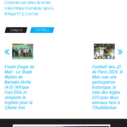
L’international milieu de terrain
malien Makan Samabaly signe à
Al Najaf FC (L1) en Irak
Catégorie
FOOTBALL
Finale Coupe du
Football des JO
Mali : Le Stade
de Paris 2024: le
Malien de
Mali vise une
Bamako étrille
participation
(4-0) l’Afrique
historique, la
Foot Élite et
liste des Aigles
remporte le
U23 pour deux
trophée pour la
amicaux face à
23ème fois
l’Ouzbékistan