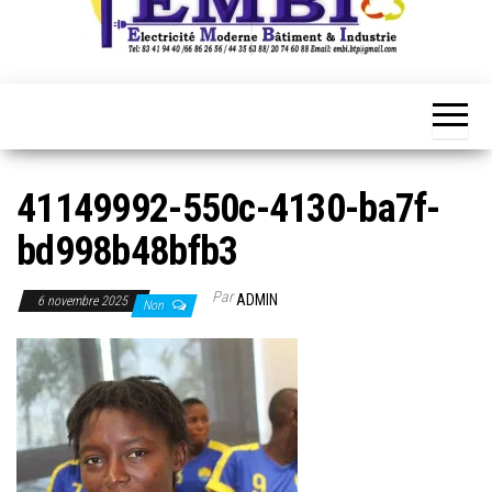
41149992-550c-4130-ba7f-
bd998b48bfb3
Par
ADMIN
6 novembre 2025
Non