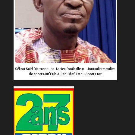
Sékou Saïd Diarrassouba Ancien footballeur - Journaliste malien
de sports-Dir'Pub & Red'Chef Tatou-Sports.net