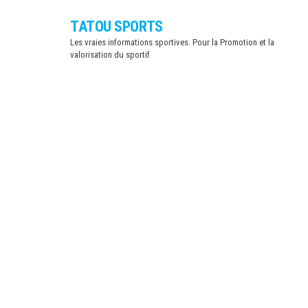
Skip
TATOU SPORTS
to
Les vraies informations sportives. Pour la Promotion et la
the
valorisation du sportif
content