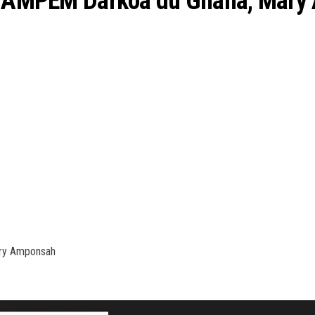
e l’AMPEM Darkoa du Ghana, Mar
ary Amponsah