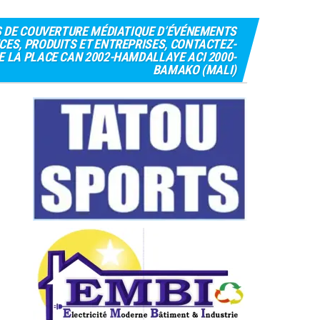
S DE COUVERTURE MÉDIATIQUE D’ÉVÉNEMENTS
CES, PRODUITS ET ENTREPRISES, CONTACTEZ-
 DE LA PLACE CAN 2002-HAMDALLAYE ACI 2000-
BAMAKO (MALI)