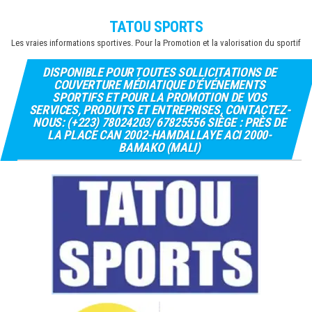
Skip
TATOU SPORTS
to
Les vraies informations sportives. Pour la Promotion et la valorisation du sportif
the
content
DISPONIBLE POUR TOUTES SOLLICITATIONS DE
COUVERTURE MÉDIATIQUE D’ÉVÉNEMENTS
SPORTIFS ET POUR LA PROMOTION DE VOS
SERVICES, PRODUITS ET ENTREPRISES, CONTACTEZ-
NOUS: (+223) 78024203/ 67825556 SIÈGE : PRÈS DE
LA PLACE CAN 2002-HAMDALLAYE ACI 2000-
BAMAKO (MALI)