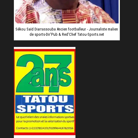
Sékou Saïd Diarrassouba Ancien footballeur - Journaliste malien
de sports-Dir'Pub & Red'Chef Tatou-Sports.net