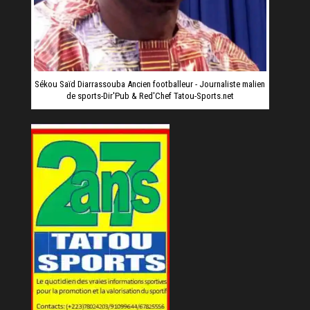
Sékou Saïd Diarrassouba Ancien footballeur - Journaliste malien
de sports-Dir'Pub & Red'Chef Tatou-Sports.net