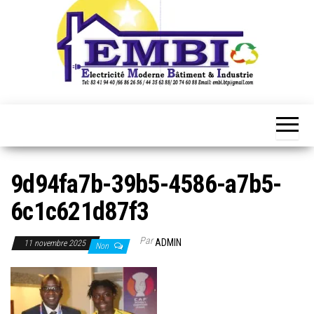
9d94fa7b-39b5-4586-a7b5-
6c1c621d87f3
Par
ADMIN
11 novembre 2025
Non