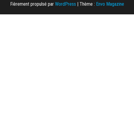
Fièrement propulsé par
WordPress
|
Thème :
Envo Magazine