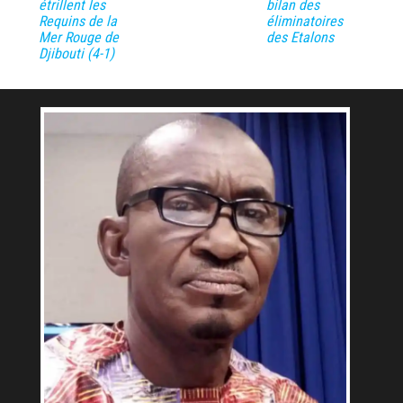
étrillent les
bilan des
Requins de la
éliminatoires
Mer Rouge de
des Etalons
Djibouti (4-1)