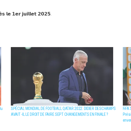
𝗲 𝟭𝗲𝗿 𝗷𝘂𝗶𝗹𝗹𝗲𝘁 𝟮𝟬𝟮𝟱.
du
SPÉCIAL MONDIAL DE FOOTBALL QATAR 2022: DIDIER DESCHAMPS
FiFA 
AVAIT -IL LE DROIT DE FAIRE SEPT CHANGEMENTS EN FINALE ?
Prési
enver