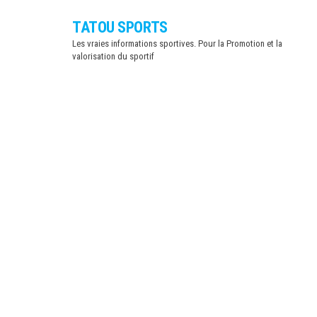
Skip
TATOU SPORTS
to
Les vraies informations sportives. Pour la Promotion et la
the
valorisation du sportif
content