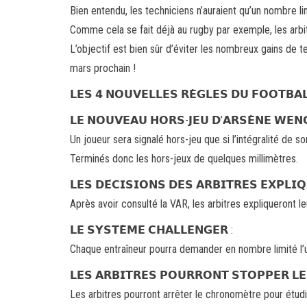
Bien entendu, les techniciens n’auraient qu’un nombre limit
Comme cela se fait déjà au rugby par exemple, les arbi
L’objectif est bien sûr d’éviter les nombreux gains de t
mars prochain !
𝗟𝗘𝗦 𝟰 𝗡𝗢𝗨𝗩𝗘𝗟𝗟𝗘𝗦 𝗥𝗘̀𝗚𝗟𝗘𝗦 𝗗𝗨 𝗙𝗢𝗢𝗧𝗕𝗔
𝗟𝗘 𝗡𝗢𝗨𝗩𝗘𝗔𝗨 𝗛𝗢𝗥𝗦-𝗝𝗘𝗨 𝗗’𝗔𝗥𝗦𝗘̀𝗡𝗘 𝗪𝗘𝗡
Un joueur sera signalé hors-jeu que si l’intégralité de 
Terminés donc les hors-jeux de quelques millimètres.
𝗟𝗘𝗦 𝗗𝗘́𝗖𝗜𝗦𝗜𝗢𝗡𝗦 𝗗𝗘𝗦 𝗔𝗥𝗕𝗜𝗧𝗥𝗘𝗦 𝗘𝗫𝗣𝗟𝗜𝗤
Après avoir consulté la VAR, les arbitres expliqueront l
𝗟𝗘 𝗦𝗬𝗦𝗧𝗘̀𝗠𝗘 𝗖𝗛𝗔𝗟𝗟𝗘𝗡𝗚𝗘𝗥 :
Chaque entraîneur pourra demander en nombre limité l’ut
𝗟𝗘𝗦 𝗔𝗥𝗕𝗜𝗧𝗥𝗘𝗦 𝗣𝗢𝗨𝗥𝗥𝗢𝗡𝗧 𝗦𝗧𝗢𝗣𝗣𝗘𝗥 𝗟𝗘
Les arbitres pourront arrêter le chronomètre pour étud