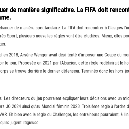
luer de manière significative. La FIFA doit rencon
mme.
hanger de manière spectaculaire. La FIFA doit rencontrer à Glasgow l’inst
ès Sport, plusieurs nouvelles règles vont être étudiées. Mieux, elles p
ger.
en 2018, Arsène Wenger avait déjà tenté d’imposer une Coupe du mond
e jour. Proposée en 2021 par l’Alsacien, cette règle redéfinirait le hors-
on corps se trouve derrière le dernier défenseur. Terminés donc les hors
s. Les directeurs du jeu pourraient expliquer leurs décisions avec un mic
iers JO 2024 ainsi qu’au Mondial féminin 2023. Troisième règle à l’ordre
 VAR. Eh bien avec la règle du Challenger, les entraîneurs pourraient, à l’i
u’ils jugent litigieuse.