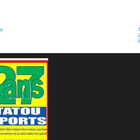
́e
T
(
l