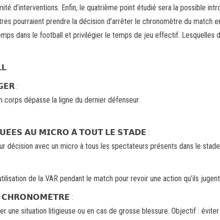
é d’interventions. Enfin, le quatrième point étudié sera la possible int
tres pourraient prendre la décision d’arrêter le chronomètre du match e
emps dans le football et privilégier le temps de jeu effectif. Lesquelles 
𝗟
𝗘𝗥 :
son corps dépasse la ligne du dernier défenseur.
𝗨𝗘́𝗘𝗦 𝗔𝗨 𝗠𝗜𝗖𝗥𝗢 𝗔̀ 𝗧𝗢𝗨𝗧 𝗟𝗘 𝗦𝗧𝗔𝗗𝗘 :
eur décision avec un micro à tous les spectateurs présents dans le stade
ilisation de la VAR pendant le match pour revoir une action qu’ils jugent 
 𝗖𝗛𝗥𝗢𝗡𝗢𝗠𝗘̀𝗧𝗥𝗘 :
ier une situation litigieuse ou en cas de grosse blessure. Objectif : évi