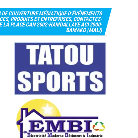
S DE COUVERTURE MÉDIATIQUE D’ÉVÉNEMENTS
CES, PRODUITS ET ENTREPRISES, CONTACTEZ-
 DE LA PLACE CAN 2002-HAMDALLAYE ACI 2000-
BAMAKO (MALI)