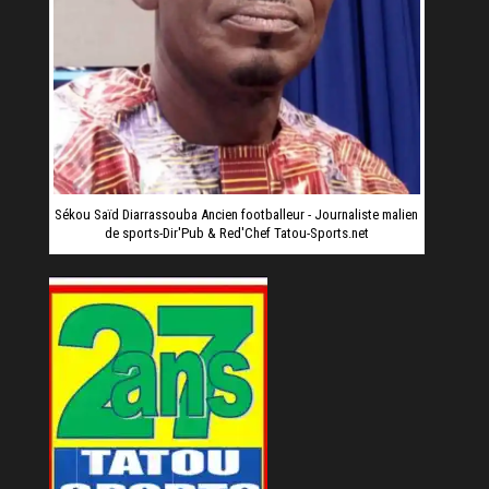
Sékou Saïd Diarrassouba Ancien footballeur - Journaliste malien
de sports-Dir'Pub & Red'Chef Tatou-Sports.net