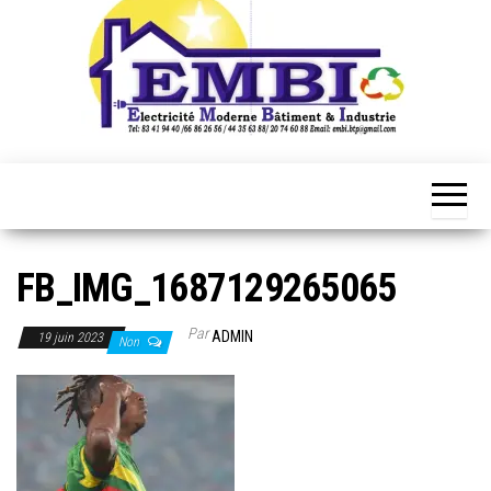
FB_IMG_1687129265065
Par
ADMIN
19 juin 2023
Non