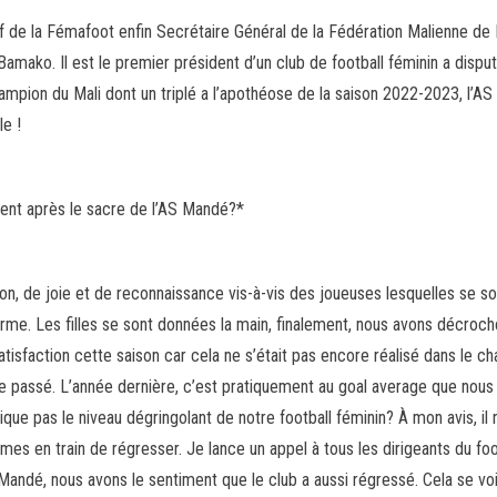
if de la Fémafoot enfin Secrétaire Général de la Fédération Malienne de 
ko. Il est le premier président d’un club de football féminin a disputé 
ampion du Mali dont un triplé a l’apothéose de la saison 2022-2023, l’AS
e !
ment après le sacre de l’AS Mandé?*
ion, de joie et de reconnaissance vis-à-vis des joueuses lesquelles se 
 terme. Les filles se sont données la main, finalement, nous avons décroché 
sfaction cette saison car cela ne s’était pas encore réalisé dans le ch
 le passé. L’année dernière, c’est pratiquement au goal average que nous 
que pas le niveau dégringolant de notre football féminin? À mon avis, il n’
es en train de régresser. Je lance un appel à tous les dirigeants du foo
Mandé, nous avons le sentiment que le club a aussi régressé. Cela se voit 