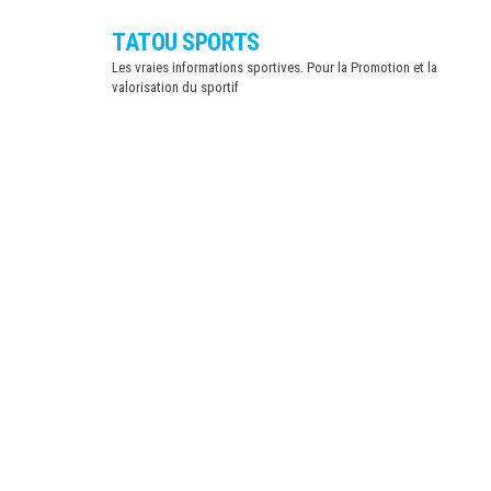
Skip
TATOU SPORTS
to
Les vraies informations sportives. Pour la Promotion et la
the
valorisation du sportif
content