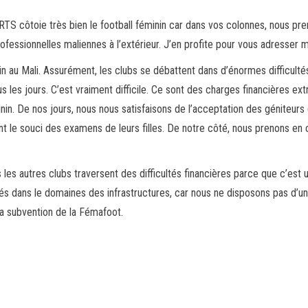
 côtoie très bien le football féminin car dans vos colonnes, nous prenons 
fessionnelles maliennes à l’extérieur. J’en profite pour vous adresser 
in au Mali. Assurément, les clubs se débattent dans d’énormes difficultés
les jours. C’est vraiment difficile. Ce sont des charges financières extr
inin. De nos jours, nous nous satisfaisons de l’acceptation des géniteur
ont le souci des examens de leurs filles. De notre côté, nous prenons en
s les autres clubs traversent des difficultés financières parce que c’e
ltés dans le domaines des infrastructures, car nous ne disposons pas d’un
la subvention de la Fémafoot.