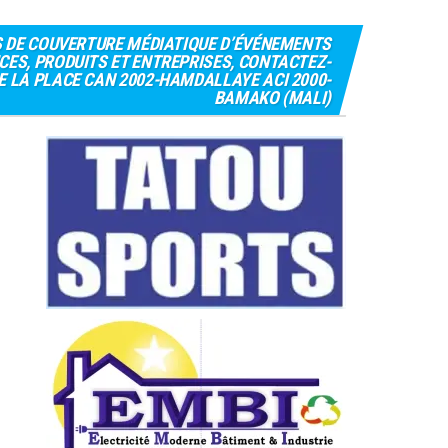
S DE COUVERTURE MÉDIATIQUE D’ÉVÉNEMENTS
CES, PRODUITS ET ENTREPRISES, CONTACTEZ-
 DE LA PLACE CAN 2002-HAMDALLAYE ACI 2000-
BAMAKO (MALI)