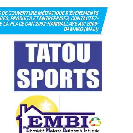
S DE COUVERTURE MÉDIATIQUE D’ÉVÉNEMENTS
CES, PRODUITS ET ENTREPRISES, CONTACTEZ-
 DE LA PLACE CAN 2002-HAMDALLAYE ACI 2000-
BAMAKO (MALI)