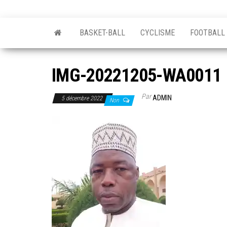
BASKET-BALL
CYCLISME
FOOTBALL
IMG-20221205-WA0011
Par
ADMIN
5 décembre 2022
Non