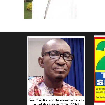
Sékou Saïd Diarrassouba Ancien footballeur -
Journaliste malien de sports-Dir'Pub &