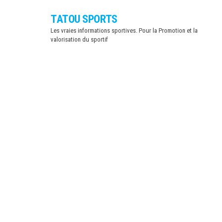
Skip
TATOU SPORTS
to
Les vraies informations sportives. Pour la Promotion et la
the
valorisation du sportif
content