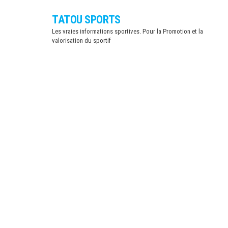
Skip
TATOU SPORTS
to
Les vraies informations sportives. Pour la Promotion et la
the
valorisation du sportif
content