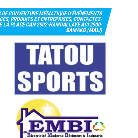
S DE COUVERTURE MÉDIATIQUE D’ÉVÉNEMENTS
CES, PRODUITS ET ENTREPRISES, CONTACTEZ-
 DE LA PLACE CAN 2002-HAMDALLAYE ACI 2000-
BAMAKO (MALI)