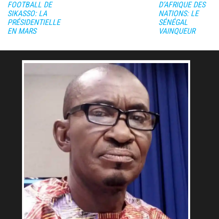
FOOTBALL DE
D’AFRIQUE DES
SIKASSO: LA
NATIONS: LE
PRÉSIDENTIELLE
SÉNÉGAL
EN MARS
VAINQUEUR