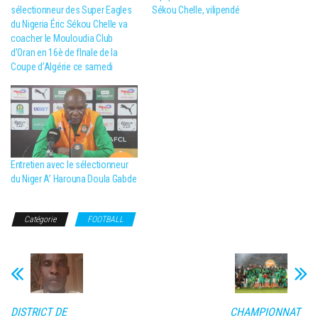
sélectionneur des Super Eagles
Sékou Chelle, vilipendé
du Nigeria Éric Sékou Chelle va
coacher le Mouloudia Club
d’Oran en 16è de fInale de la
Coupe d’Algérie ce samedi
Entretien avec le sélectionneur
du Niger A’ Harouna Doula Gabde
Catégorie
FOOTBALL
DISTRICT DE
CHAMPIONNAT