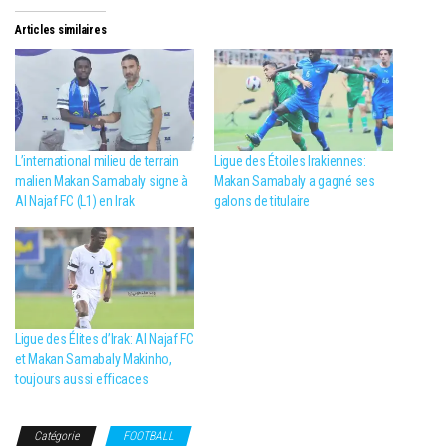
Articles similaires
L’international milieu de terrain
Ligue des Étoiles Irakiennes:
malien Makan Samabaly signe à
Makan Samabaly a gagné ses
Al Najaf FC (L1) en Irak
galons de titulaire
Ligue des Élites d’Irak: Al Najaf FC
et Makan Samabaly Makinho,
toujours aussi efficaces
Catégorie
FOOTBALL