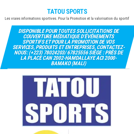
Skip
TATOU SPORTS
to
Les vraies informations sportives. Pour la Promotion et la valorisation du sportif
the
content
DISPONIBLE POUR TOUTES SOLLICITATIONS DE
COUVERTURE MÉDIATIQUE D’ÉVÉNEMENTS
SPORTIFS ET POUR LA PROMOTION DE VOS
SERVICES, PRODUITS ET ENTREPRISES, CONTACTEZ-
NOUS: (+223) 78024203/ 67825556 SIÈGE : PRÈS DE
LA PLACE CAN 2002-HAMDALLAYE ACI 2000-
BAMAKO (MALI)