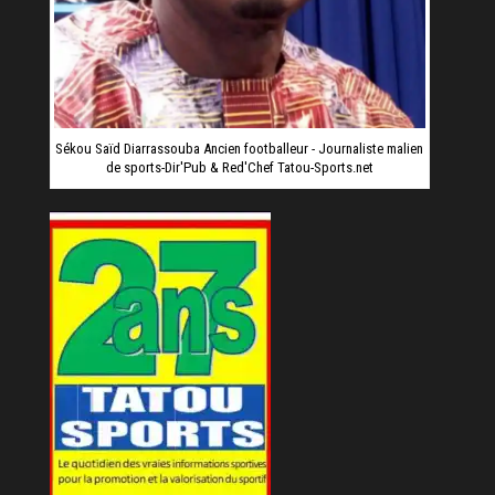
Sékou Saïd Diarrassouba Ancien footballeur - Journaliste malien
de sports-Dir'Pub & Red'Chef Tatou-Sports.net