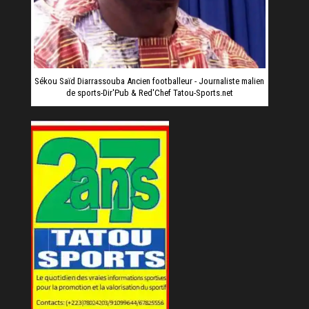
Sékou Saïd Diarrassouba Ancien footballeur - Journaliste malien
de sports-Dir'Pub & Red'Chef Tatou-Sports.net