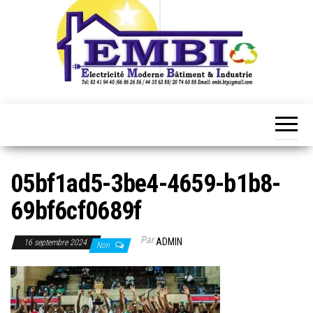
05bf1ad5-3be4-4659-b1b8-
69bf6cf0689f
Par
ADMIN
16 septembre 2024
Non