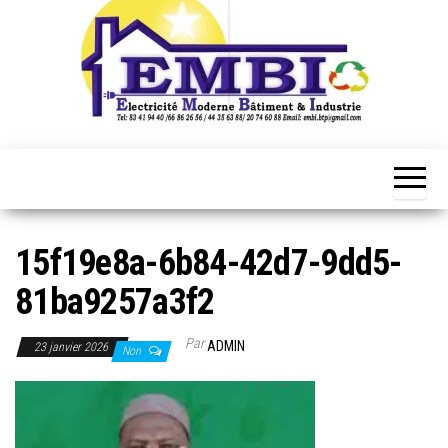
15f19e8a-6b84-42d7-9dd5-
81ba9257a3f2
Par
ADMIN
23 janvier 2026
Non