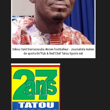
Sékou Saïd Diarrassouba Ancien footballeur - Journaliste malien
de sports-Dir'Pub & Red'Chef Tatou-Sports.net