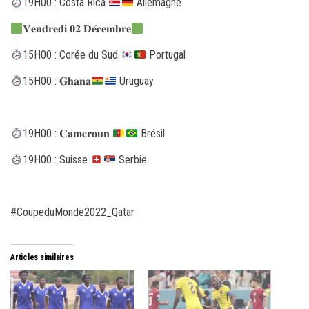
19H00 : Costa Rica
Allemagne
𝐕𝐞𝐧𝐝𝐫𝐞𝐝𝐢 𝟎𝟐 𝐃𝐞́𝐜𝐞𝐦𝐛𝐫𝐞
15H00 : Corée du Sud
Portugal
15H00 : 𝐆𝐡𝐚𝐧𝐚
Uruguay
19H00 : 𝐂𝐚𝐦𝐞𝐫𝐨𝐮𝐧
Brésil
19H00 : Suisse
Serbie.
#CoupeduMonde2022_Qatar
Articles similaires