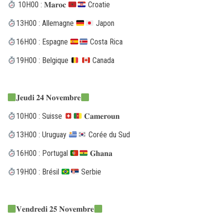
10H00 : 𝐌𝐚𝐫𝐨𝐜
Croatie
13H00 : Allemagne
Japon
16H00 : Espagne
Costa Rica
19H00 : Belgique
Canada
𝐉𝐞𝐮𝐝𝐢 𝟐𝟒 𝐍𝐨𝐯𝐞𝐦𝐛𝐫𝐞
10H00 : Suisse
𝐂𝐚𝐦𝐞𝐫𝐨𝐮𝐧
13H00 : Uruguay
Corée du Sud
16H00 : Portugal
𝐆𝐡𝐚𝐧𝐚
19H00 : Brésil
Serbie
𝐕𝐞𝐧𝐝𝐫𝐞𝐝𝐢 𝟐𝟓 𝐍𝐨𝐯𝐞𝐦𝐛𝐫𝐞