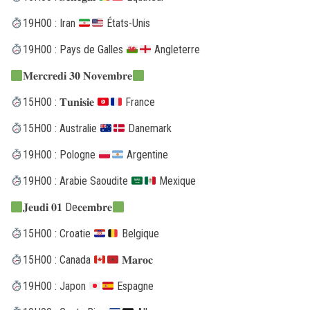
19H00 : Iran
États-Unis
19H00 : Pays de Galles
Angleterre
𝐌𝐞𝐫𝐜𝐫𝐞𝐝𝐢 𝟑𝟎 𝐍𝐨𝐯𝐞𝐦𝐛𝐫𝐞
15H00 : 𝐓𝐮𝐧𝐢𝐬𝐢𝐞
France
15H00 : Australie
Danemark
19H00 : Pologne
Argentine
19H00 : Arabie Saoudite
Mexique
𝐉𝐞𝐮𝐝𝐢 𝟎𝟏 De𝐜𝐞𝐦𝐛𝐫𝐞
15H00 : Croatie
Belgique
15H00 : Canada
𝐌𝐚𝐫𝐨𝐜
19H00 : Japon
Espagne