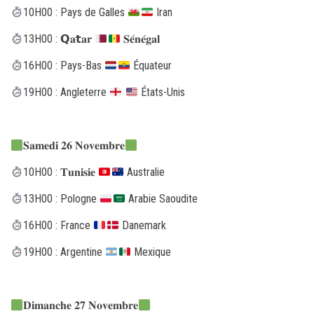
10H00 : Pays de Galles
Iran
13H00 : 𝗤𝐚𝘁𝐚𝐫
𝐒𝐞́𝐧𝐞́𝐠𝐚𝐥
16H00 : Pays-Bas
Équateur
19H00 : Angleterre
États-Unis
𝐒𝐚𝐦𝐞𝐝𝐢 𝟐𝟔 𝐍𝐨𝐯𝐞𝐦𝐛𝐫𝐞
10H00 : 𝐓𝐮𝐧𝐢𝐬𝐢𝐞
Australie
13H00 : Pologne
Arabie Saoudite
16H00 : France
Danemark
19H00 : Argentine
Mexique
𝐃𝐢𝐦𝐚𝐧𝐜𝐡𝐞 𝟐𝟕 𝐍𝐨𝐯𝐞𝐦𝐛𝐫𝐞