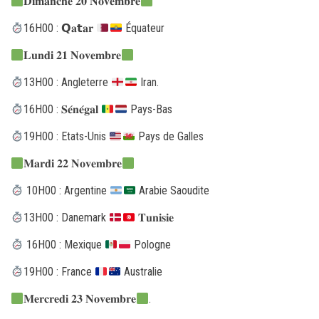
𝐃𝐢𝐦𝐚𝐧𝐜𝐡𝐞 𝟐𝟎 𝐍𝐨𝐯𝐞𝐦𝐛𝐫𝐞
16H00 : 𝗤𝐚𝘁𝐚𝐫
Équateur
𝐋𝐮𝐧𝐝𝐢 𝟐𝟏 𝐍𝐨𝐯𝐞𝐦𝐛𝐫𝐞
13H00 : Angleterre
Iran.
16H00 : 𝐒𝐞́𝐧𝐞́𝐠𝐚𝐥
Pays-Bas
19H00 : Etats-Unis
Pays de Galles
𝐌𝐚𝐫𝐝𝐢 𝟐𝟐 𝐍𝐨𝐯𝐞𝐦𝐛𝐫𝐞
10H00 : Argentine
Arabie Saoudite
13H00 : Danemark
𝐓𝐮𝐧𝐢𝐬𝐢𝐞
16H00 : Mexique
Pologne
19H00 : France
Australie
𝐌𝐞𝐫𝐜𝐫𝐞𝐝𝐢 𝟐𝟑 𝐍𝐨𝐯𝐞𝐦𝐛𝐫𝐞
.