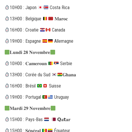
10H00 : Japon
Costa Rica
13H00 : Belgique
𝐌𝐚𝐫𝐨𝐜
16H00 : Croatie
Canada
19H00 : Espagne
Allemagne
𝐋𝐮𝐧𝐝𝐢 𝟐𝟖 𝐍𝐨𝐯𝐞𝐦𝐛𝐫𝐞
10H00 : 𝐂𝐚𝐦𝐞𝐫𝐨𝐮𝐧
Serbie
13H00 : Corée du Sud
𝐆𝐡𝐚𝐧𝐚
16H00 : Brésil
Suisse
19H00 : Portugal
Uruguay
𝐌𝐚𝐫𝐝𝐢 𝟐𝟗 𝐍𝐨𝐯𝐞𝐦𝐛𝐫𝐞
15H00 : Pays-Bas
𝗤𝐚𝘁𝐚𝐫
15H00 : 𝐒𝐞́𝐧𝐞́𝐠𝐚𝐥
Équateur