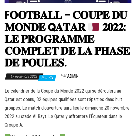
F𝐎𝐎𝐓𝐁𝐀𝐋𝐋 – 𝐂𝐎𝐔𝐏𝐄 𝐃𝐔
𝐌𝐎𝐍𝐃𝐄 𝗤𝐀𝐓𝐀𝐑
𝟐𝟎𝟐𝟐:
𝐋𝐄 𝐏𝐑𝐎𝐆𝐑𝐀𝐌𝐌𝐄
𝐂𝐎𝐌𝐏𝐋𝐄𝐓 𝐃𝐄 𝐋𝐀 𝐏𝐇𝐀𝐒𝐄
𝐃𝐄 𝐏𝐎𝐔𝐋𝐄𝐒.
Par
ADMIN
17 novembre 2022
Non
Le calendrier de la Coupe du Monde 2022 qui se déroulera au
Qatar est connu, 32 équipes qualifiées sont réparties dans huit
groupes. Le match d’ouverture aura lieu le dimanche 20 novembre
2022 au stade Al Bayt. Le Qatar y affrontera l’Équateur dans le
Groupe A.