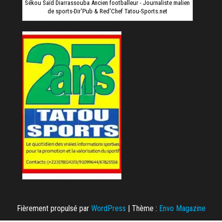
Sékou Saïd Diarrassouba Ancien footballeur - Journaliste malien
de sports-Dir'Pub & Red'Chef Tatou-Sports.net
Fièrement propulsé par
WordPress
|
Thème :
Envo Magazine