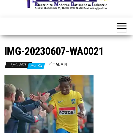
IMG-20230607-WA0021
Par
ADMIN
7 juin 2023
Non