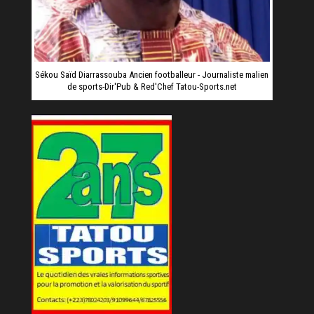
Sékou Saïd Diarrassouba Ancien footballeur - Journaliste malien
de sports-Dir'Pub & Red'Chef Tatou-Sports.net