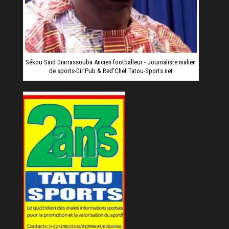
Sékou Saïd Diarrassouba Ancien footballeur - Journaliste malien
de sports-Dir'Pub & Red'Chef Tatou-Sports.net