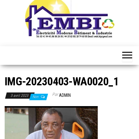
IMG-20230403-WA0020_1
Par
ADMIN
3 avril 2023
Non