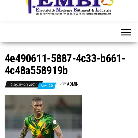
4e490611-5887-4c33-b661-
4c48a558919b
Par
ADMIN
5 septembre 2024
Non