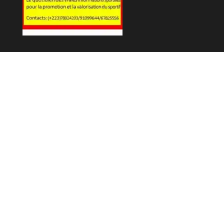
Fièrement propulsé par
WordPress
|
Thème :
Envo Magazine