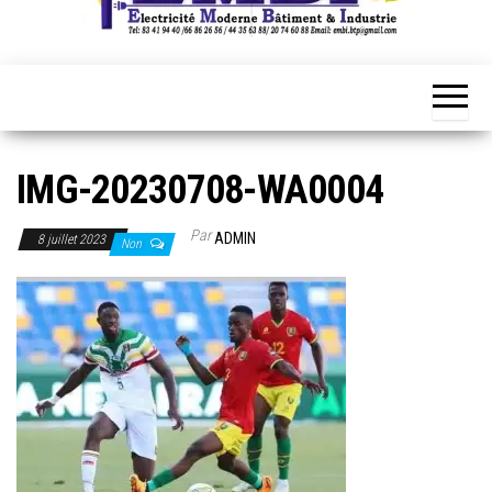
IMG-20230708-WA0004
Par
ADMIN
8 juillet 2023
Non