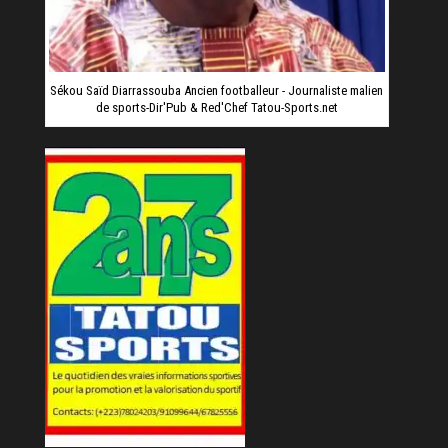
Sékou Saïd Diarrassouba Ancien footballeur - Journaliste malien
de sports-Dir'Pub & Red'Chef Tatou-Sports.net