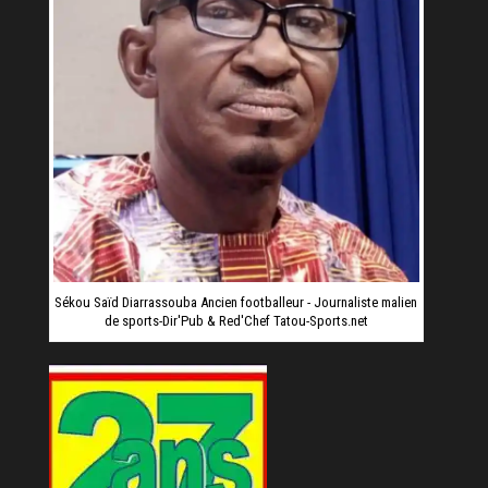
Sékou Saïd Diarrassouba Ancien footballeur - Journaliste malien
de sports-Dir'Pub & Red'Chef Tatou-Sports.net