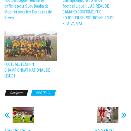
Football/Ligue1 féminine :
Championnat national de
difficile pour Sudu Baaba de
football Ligue1: L’AS REAL DE
Mopti et pour les Tigresses de
BAMAKO CONFIRME, l’US
Kayes
BOUGOUNI SE POSITIONNE, L’USC
KITA VA MAL
FOOTBALL FÉMININ:
CHAMPIONNAT NATIONAL DE
LIGUE1
Catégorie
FOOTBALL
Qualifications
FOOTBALL