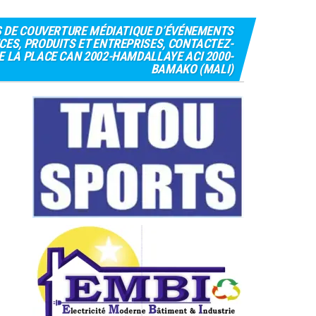
S DE COUVERTURE MÉDIATIQUE D’ÉVÉNEMENTS
CES, PRODUITS ET ENTREPRISES, CONTACTEZ-
 DE LA PLACE CAN 2002-HAMDALLAYE ACI 2000-
BAMAKO (MALI)