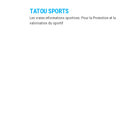
Skip
TATOU SPORTS
to
Les vraies informations sportives. Pour la Promotion et la
the
valorisation du sportif
content