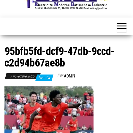
95bfb5fd-dcf9-47db-9ccd-
c2d94b67ae8b
Par
ADMIN
7 novembre 2025
Non