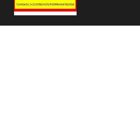
Fièrement propulsé par
WordPress
|
Thème :
Envo Magazine