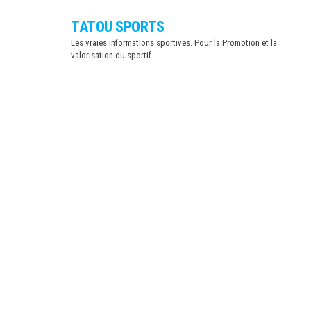
Skip
TATOU SPORTS
to
Les vraies informations sportives. Pour la Promotion et la
the
valorisation du sportif
content