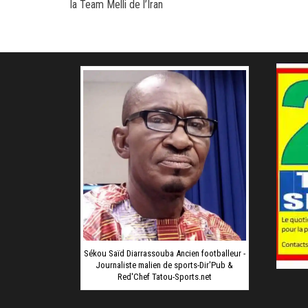
la Team Melli de l’Iran
Sékou Saïd Diarrassouba Ancien footballeur -
Journaliste malien de sports-Dir'Pub &
Red'Chef Tatou-Sports.net