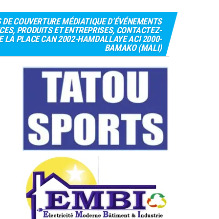
S DE COUVERTURE MÉDIATIQUE D’ÉVÉNEMENTS
CES, PRODUITS ET ENTREPRISES, CONTACTEZ-
 DE LA PLACE CAN 2002-HAMDALLAYE ACI 2000-
BAMAKO (MALI)