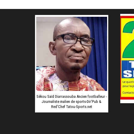
Sékou Saïd Diarrassouba Ancien footballeur -
Journaliste malien de sports-Dir'Pub &
Red'Chef Tatou-Sports.net