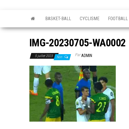
BASKET-BALL
CYCLISME
FOOTBALL
IMG-20230705-WA0002
Par
ADMIN
5 juillet 2023
Non