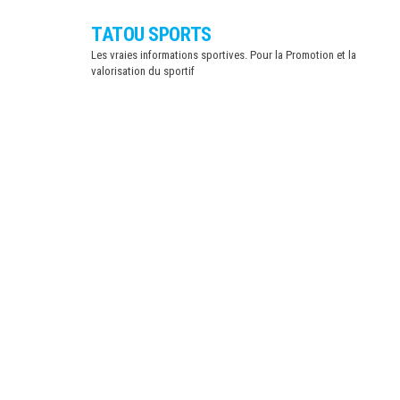
Skip
TATOU SPORTS
to
Les vraies informations sportives. Pour la Promotion et la
the
valorisation du sportif
content