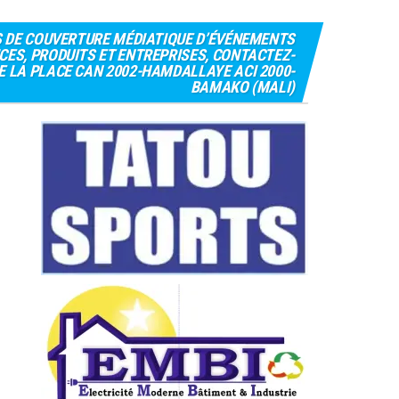
S DE COUVERTURE MÉDIATIQUE D’ÉVÉNEMENTS
CES, PRODUITS ET ENTREPRISES, CONTACTEZ-
 DE LA PLACE CAN 2002-HAMDALLAYE ACI 2000-
BAMAKO (MALI)