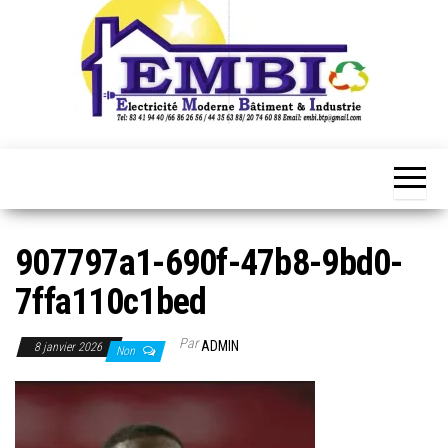
907797a1-690f-47b8-9bd0-
7ffa110c1bed
Par
ADMIN
8 janvier 2026
Non