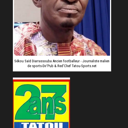
Sékou Saïd Diarrassouba Ancien footballeur - Journaliste malien
de sports-Dir'Pub & Red'Chef Tatou-Sports.net