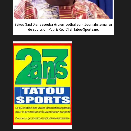
Sékou Saïd Diarrassouba Ancien footballeur - Journaliste malien
de sports-Dir'Pub & Red'Chef Tatou-Sports.net