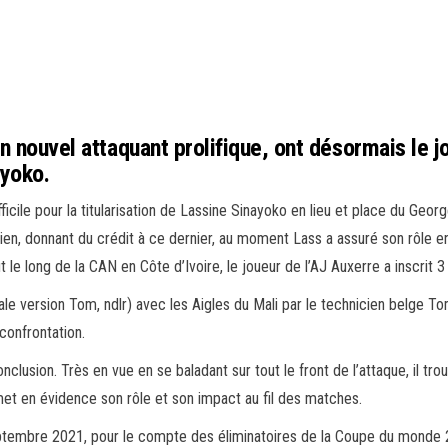
un nouvel attaquant prolifique, ont désormais le 
ayoko.
ifficile pour la titularisation de Lassine Sinayoko en lieu et place du Ge
t bien, donnant du crédit à ce dernier, au moment Lass a assuré son rôle 
le long de la CAN en Côte d’Ivoire, le joueur de l’AJ Auxerre a inscrit 3
ale version Tom, ndlr) avec les Aigles du Mali par le technicien belge To
confrontation.
lusion. Très en vue en se baladant sur tout le front de l’attaque, il trouv
 met en évidence son rôle et son impact au fil des matches.
eptembre 2021, pour le compte des éliminatoires de la Coupe du monde 