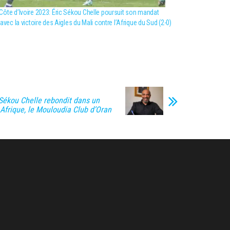
ôte d’Ivoire 2023: Éric Sékou Chelle poursuit son mandat
 avec la victoire des Aigles du Mali contre l’Afrique du Sud (2-0)
 Sékou Chelle rebondit dans un
 Afrique, le Mouloudia Club d’Oran