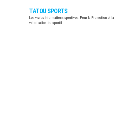
Skip
TATOU SPORTS
to
Les vraies informations sportives. Pour la Promotion et la
the
valorisation du sportif
content