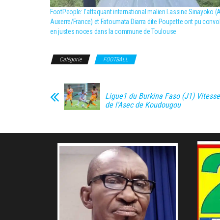
FootPeople: l’attaquant international malien Lassine Sinayoko (
Auxerre/France) et Fatoumata Diarra dite Poupette ont pu convo
en justes noces dans la commune de Toulouse
Catégorie
FOOTBALL
Ligue1 du Burkina Faso (J1) Vitesse
de l’Asec de Koudougou