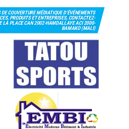
S DE COUVERTURE MÉDIATIQUE D’ÉVÉNEMENTS
CES, PRODUITS ET ENTREPRISES, CONTACTEZ-
 DE LA PLACE CAN 2002-HAMDALLAYE ACI 2000-
BAMAKO (MALI)