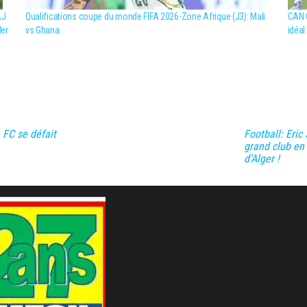
AJ
Qualifications coupe du monde FIFA 2026-Zone Afrique (J3): Mali
CAN C
ler
vs Ghana
idéal
 FC se défait
Football: Eric
grand club en
d’Alger !