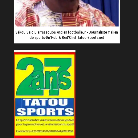
Sékou Saïd Diarrassouba Ancien footballeur - Journaliste malien
de sports-Dir'Pub & Red'Chef Tatou-Sports.net