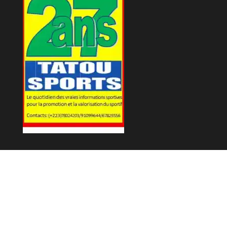
Fièrement propulsé par
WordPress
|
Thème :
Envo Magazine