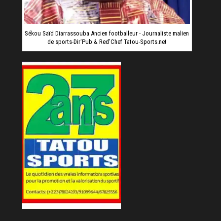
Sékou Saïd Diarrassouba Ancien footballeur - Journaliste malien
de sports-Dir'Pub & Red'Chef Tatou-Sports.net