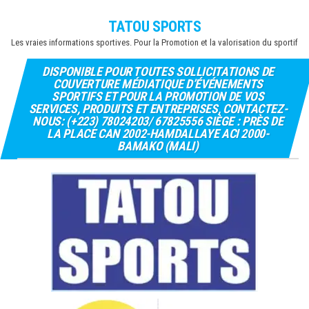
Skip
TATOU SPORTS
to
Les vraies informations sportives. Pour la Promotion et la valorisation du sportif
the
content
DISPONIBLE POUR TOUTES SOLLICITATIONS DE
COUVERTURE MÉDIATIQUE D’ÉVÉNEMENTS
SPORTIFS ET POUR LA PROMOTION DE VOS
SERVICES, PRODUITS ET ENTREPRISES, CONTACTEZ-
NOUS: (+223) 78024203/ 67825556 SIÈGE : PRÈS DE
LA PLACE CAN 2002-HAMDALLAYE ACI 2000-
BAMAKO (MALI)