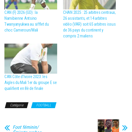
CAN (F) 2026 (GD) : la
CHAN 2025 : 25 arbitres centraux,
Namibienne Antsino
26 assistants, et 14 arbitres
Twanyanyukwa au sifflet du
vidéo (VAR) soit 65 arbitres issus
choc Cameroun/Mali
de 36 pays du continent y
compris 2 maliens
CAN Côte d’Ivoire 2023: les
Aigles du Mali 1er du groupe E se
qualifient en 8è de finale
Catégorie
FOOTBALL
Foot féminin/