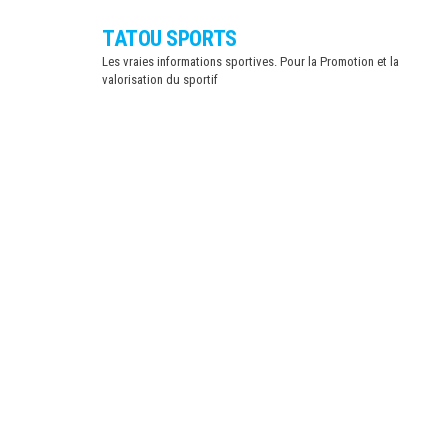
Skip
TATOU SPORTS
to
Les vraies informations sportives. Pour la Promotion et la
the
valorisation du sportif
content