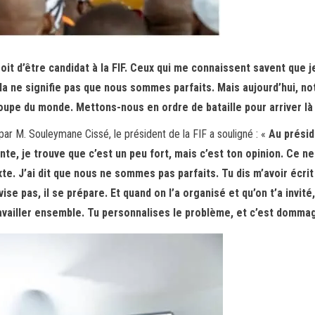
 droit d’être candidat à la FIF. Ceux qui me connaissent savent qu
a ne signifie pas que nous sommes parfaits. Mais aujourd’hui, not
Coupe du monde. Mettons-nous en ordre de bataille pour arriver là
ar M. Souleymane Cissé, le président de la FIF a souligné : «
Au présid
nte, je trouve que c’est un peu fort, mais c’est ton opinion. Ce 
exte. J’ai dit que nous ne sommes pas parfaits. Tu dis m’avoir écri
ise pas, il se prépare. Et quand on l’a organisé et qu’on t’a invit
 travailler ensemble. Tu personnalises le problème, et c’est domma