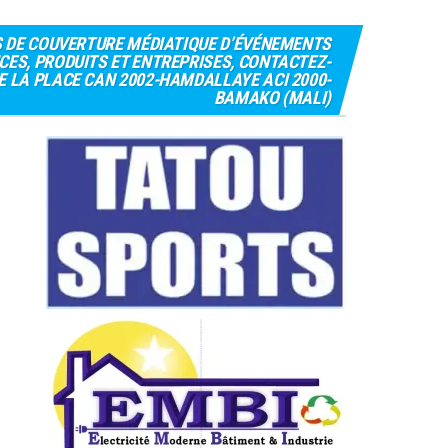
S DE COUVERTURE MÉDIATIQUE D’ÉVÉNEMENTS
CES, PRODUITS ET ENTREPRISES, CONTACTEZ-
 DE LA PLACE CAN 2002-HAMDALLAYE ACI 2000-
BAMAKO (MALI)