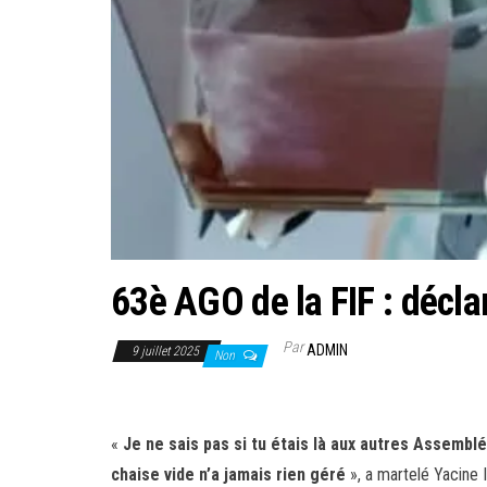
63è AGO de la FIF : déclar
Par
ADMIN
9 juillet 2025
Non
«
Je ne sais pas si tu étais là aux autres Assembl
chaise vide n’a jamais rien géré
», a martelé Yacine I