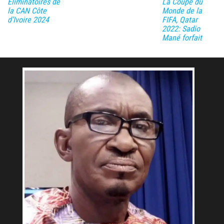
Éliminatoires de
La Coupe du
la CAN Côte
Monde de la
d’Ivoire 2024
FIFA, Qatar
2022: Sadio
Mané forfait