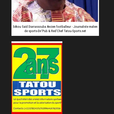
Sékou Saïd Diarrassouba Ancien footballeur - Journaliste malien
de sports-Dir'Pub & Red'Chef Tatou-Sports.net